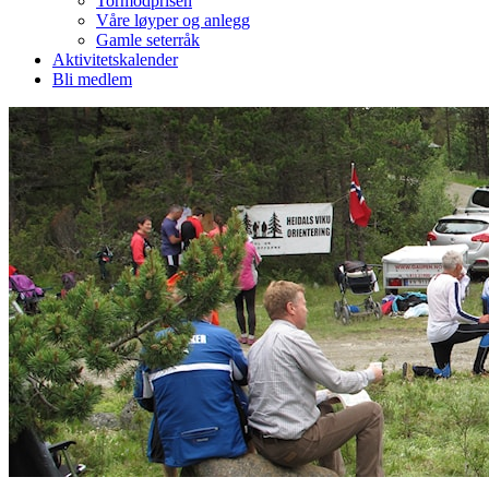
Tormodprisen
Våre løyper og anlegg
Gamle seterråk
Aktivitetskalender
Bli medlem