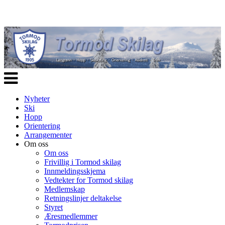
Veksle
navigasjon
Nyheter
Ski
Hopp
Orientering
Arrangementer
Om oss
Om oss
Frivillig i Tormod skilag
Innmeldingsskjema
Vedtekter for Tormod skilag
Medlemskap
Retningslinjer deltakelse
Styret
Æresmedlemmer