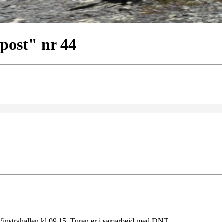
 post" nr 44
a Vinstrahallen kl 09.15. Turen er i samarbeid med DNT.