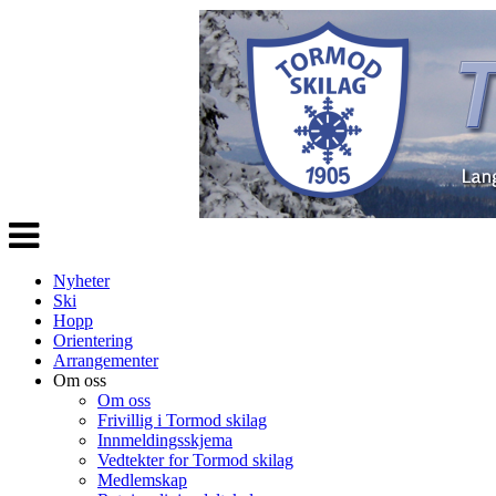
Veksle
navigasjon
Nyheter
Ski
Hopp
Orientering
Arrangementer
Om oss
Om oss
Frivillig i Tormod skilag
Innmeldingsskjema
Vedtekter for Tormod skilag
Medlemskap