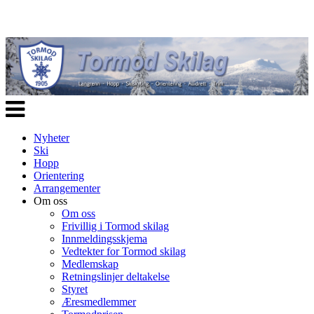
Veksle
navigasjon
Nyheter
Ski
Hopp
Orientering
Arrangementer
Om oss
Om oss
Frivillig i Tormod skilag
Innmeldingsskjema
Vedtekter for Tormod skilag
Medlemskap
Retningslinjer deltakelse
Styret
Æresmedlemmer