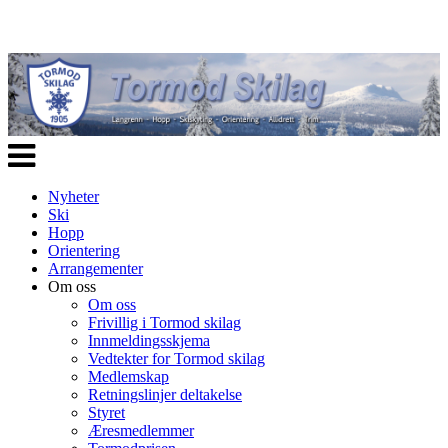
Veksle
navigasjon
Nyheter
Ski
Hopp
Orientering
Arrangementer
Om oss
Om oss
Frivillig i Tormod skilag
Innmeldingsskjema
Vedtekter for Tormod skilag
Medlemskap
Retningslinjer deltakelse
Styret
Æresmedlemmer