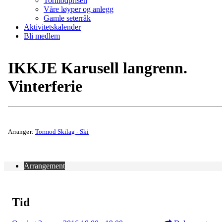
Tormodprisen
Våre løyper og anlegg
Gamle seterråk
Aktivitetskalender
Bli medlem
IKKJE Karusell langrenn.
Vinterferie
Arrangør:
Tormod Skilag - Ski
Arrangement
Tid