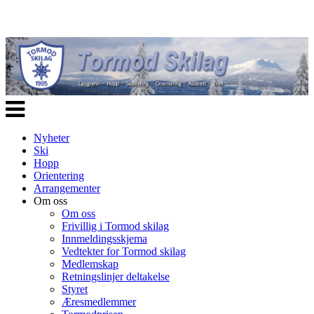
Veksle
navigasjon
Nyheter
Ski
Hopp
Orientering
Arrangementer
Om oss
Om oss
Frivillig i Tormod skilag
Innmeldingsskjema
Vedtekter for Tormod skilag
Medlemskap
Retningslinjer deltakelse
Styret
Æresmedlemmer