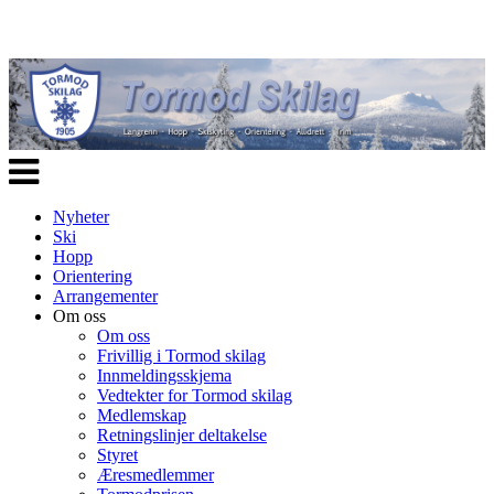
Veksle
navigasjon
Nyheter
Ski
Hopp
Orientering
Arrangementer
Om oss
Om oss
Frivillig i Tormod skilag
Innmeldingsskjema
Vedtekter for Tormod skilag
Medlemskap
Retningslinjer deltakelse
Styret
Æresmedlemmer