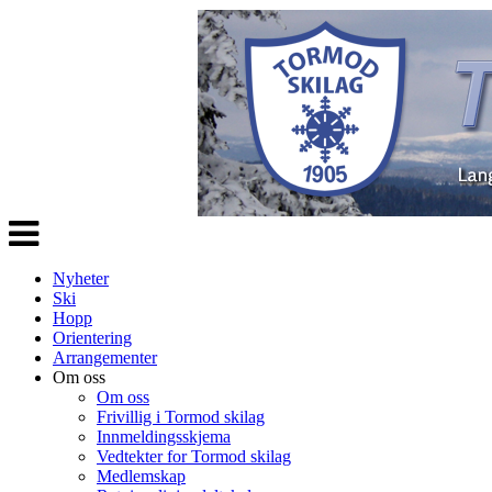
Veksle
navigasjon
Nyheter
Ski
Hopp
Orientering
Arrangementer
Om oss
Om oss
Frivillig i Tormod skilag
Innmeldingsskjema
Vedtekter for Tormod skilag
Medlemskap