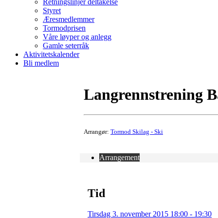
Retningslinjer deltakelse
Styret
Æresmedlemmer
Tormodprisen
Våre løyper og anlegg
Gamle seterråk
Aktivitetskalender
Bli medlem
Langrennstrening B
Arrangør:
Tormod Skilag - Ski
Arrangement
Tid
Tirsdag 3. november 2015 18:00 - 19:30