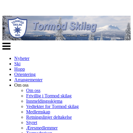
Veksle
navigasjon
Nyheter
Ski
Hopp
Orientering
Arrangementer
Om oss
Om oss
Frivillig i Tormod skilag
Innmeldingsskjema
Vedtekter for Tormod skilag
Medlemskap
Retningslinjer deltakelse
Styret
Æresmedlemmer