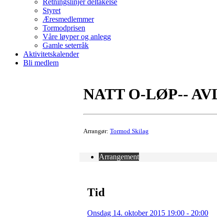
Retningslinjer deltakelse
Styret
Æresmedlemmer
Tormodprisen
Våre løyper og anlegg
Gamle seterråk
Aktivitetskalender
Bli medlem
NATT O-LØP-- AV
Arrangør:
Tormod Skilag
Arrangement
Tid
Onsdag 14. oktober 2015 19:00 - 20:00