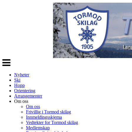
Veksle
navigasjon
Nyheter
Ski
Hopp
Orientering
Arrangementer
Om oss
Om oss
Frivillig i Tormod skilag
Innmeldingsskjema
Vedtekter for Tormod skilag
Medlemskap