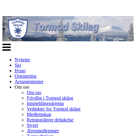
Veksle
navigasjon
Nyheter
Ski
Hopp
Orientering
Arrangementer
Om oss
Om oss
Frivillig i Tormod skilag
Innmeldingsskjema
Vedtekter for Tormod skilag
Medlemskap
Retningslinjer deltakelse
Styret
Æresmedlemmer