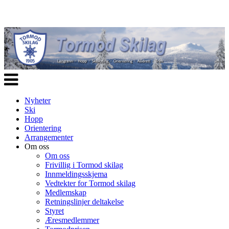
Veksle
navigasjon
Nyheter
Ski
Hopp
Orientering
Arrangementer
Om oss
Om oss
Frivillig i Tormod skilag
Innmeldingsskjema
Vedtekter for Tormod skilag
Medlemskap
Retningslinjer deltakelse
Styret
Æresmedlemmer