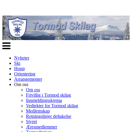
Veksle
navigasjon
Nyheter
Ski
Hopp
Orientering
Arrangementer
Om oss
Om oss
Frivillig i Tormod skilag
Innmeldingsskjema
Vedtekter for Tormod skilag
Medlemskap
Retningslinjer deltakelse
Styret
Æresmedlemmer