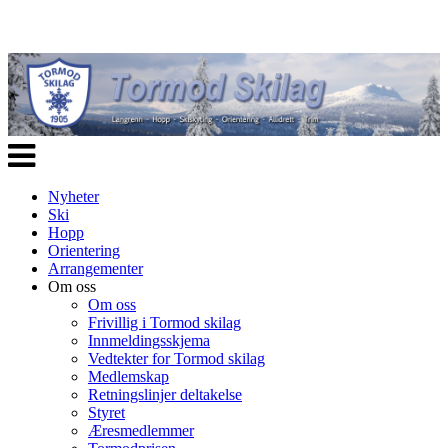
Veksle
navigasjon
Nyheter
Ski
Hopp
Orientering
Arrangementer
Om oss
Om oss
Frivillig i Tormod skilag
Innmeldingsskjema
Vedtekter for Tormod skilag
Medlemskap
Retningslinjer deltakelse
Styret
Æresmedlemmer