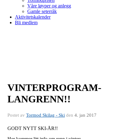
Tormodprisen
Våre løyper og anlegg
Gamle seterråk
Aktivitetskalender
Bli medlem
VINTERPROGRAM-
LANGRENN!!
Postet av
Tormod Skilag - Ski
den
4. jan 2017
GODT NYTT SKI-ÅR!!
Her kommer litt info om renn i vinter;