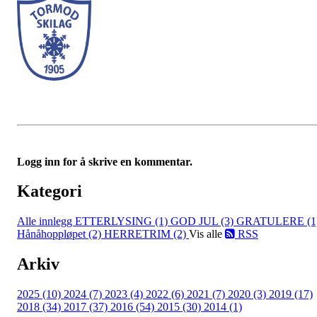
Logg inn for å skrive en kommentar.
Kategori
Alle innlegg
ETTERLYSING (1)
GOD JUL (3)
GRATULERE (1
Hånåhoppløpet (2)
HERRETRIM (2)
Vis alle
RSS
Arkiv
2025 (10)
2024 (7)
2023 (4)
2022 (6)
2021 (7)
2020 (3)
2019 (17)
2018 (34)
2017 (37)
2016 (54)
2015 (30)
2014 (1)