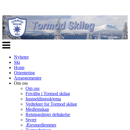
Veksle
navigasjon
Nyheter
Ski
Hopp
Orientering
Arrangementer
Om oss
Om oss
Frivillig i Tormod skilag
Innmeldingsskjema
Vedtekter for Tormod skilag
Medlemskap
Retningslinjer deltakelse
Styret
Æresmedlemmer