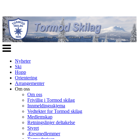
Veksle
navigasjon
Nyheter
Ski
Hopp
Orientering
Arrangementer
Om oss
Om oss
Frivillig i Tormod skilag
Innmeldingsskjema
Vedtekter for Tormod skilag
Medlemskap
Retningslinjer deltakelse
Styret
Æresmedlemmer