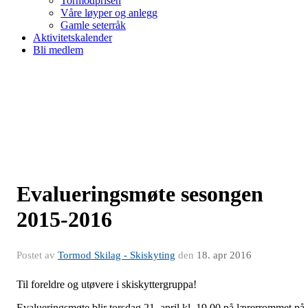
Tormodprisen
Våre løyper og anlegg
Gamle seterråk
Aktivitetskalender
Bli medlem
Evalueringsmøte sesongen
2015-2016
Postet av
Tormod Skilag - Skiskyting
den
18. apr 2016
Til foreldre og utøvere i skiskyttergruppa!
Evalueringsmøte blir torsdag 21. april kl. 19.00 på lærerrommet på