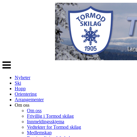
Veksle
navigasjon
Nyheter
Ski
Hopp
Orientering
Arrangementer
Om oss
Om oss
Frivillig i Tormod skilag
Innmeldingsskjema
Vedtekter for Tormod skilag
Medlemskap