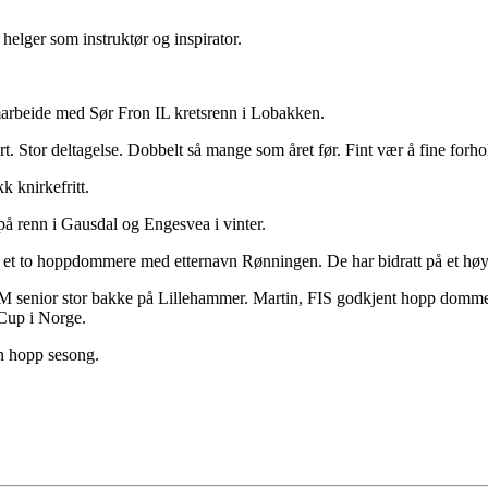
o helger som instruktør og inspirator.
marbeide med Sør Fron IL kretsrenn i Lobakken.
rt. Stor deltagelse. Dobbelt så mange som året før. Fint vær å fine forho
kk knirkefritt.
på renn i Gausdal og Engesvea i vinter.
r et to hoppdommere med etternavn Rønningen. De har bidratt på et hø
M senior stor bakke på Lillehammer. Martin, FIS godkjent hopp domme
Cup i Norge.
fin hopp sesong.