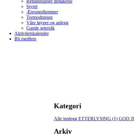
Retningslinjer deltakelse
Styret
Æresmedlemmer
Tormodprisen
Våre løyper og anlegg
Gamle seterråk
Aktivitetskalender
Bli medlem
Kategori
Alle innlegg
ETTERLYSING (1)
GOD JU
Arkiv