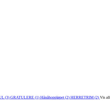
L (3)
GRATULERE (1)
Hånåhoppløpet (2)
HERRETRIM (2)
Vis al