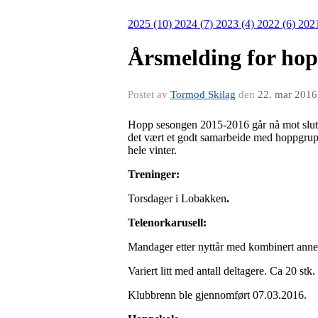
2025 (10)
2024 (7)
2023 (4)
2022 (6)
202
Årsmelding for hop
Postet av
Tormod Skilag
den
22. mar 2016
Hopp sesongen 2015-2016 går nå mot slutten
det vært et godt samarbeide med hoppgrup
hele vinter.
Treninger:
Torsdager i Lobakken
.
Telenorkarusell:
Mandager etter nyttår med kombinert anne
Variert litt med antall deltagere. Ca 20 stk.
Klubbrenn ble gjennomført 07.03.2016.