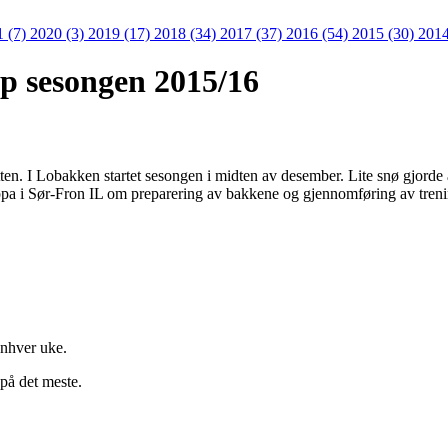
1 (7)
2020 (3)
2019 (17)
2018 (34)
2017 (37)
2016 (54)
2015 (30)
2014
p sesongen 2015/16
. I Lobakken startet sesongen i midten av desember. Lite snø gjorde at
pa i Sør-Fron IL om preparering av bakkene og gjennomføring av treni
nhver uke.
 på det meste.