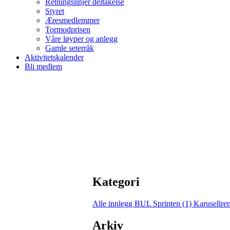
Retningslinjer deltakelse
Styret
Æresmedlemmer
Tormodprisen
Våre løyper og anlegg
Gamle seterråk
Aktivitetskalender
Bli medlem
Kategori
Alle innlegg
BUL Sprinten (1)
Karusellre
Arkiv