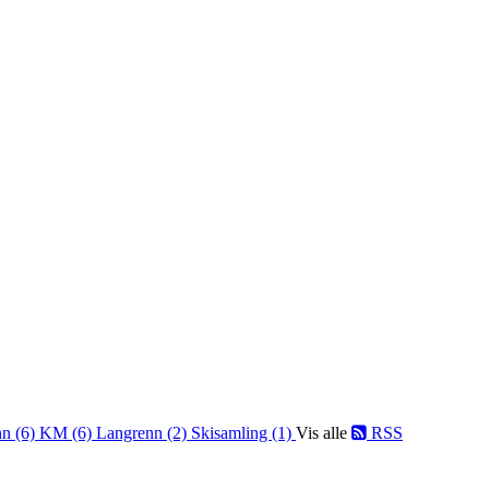
nn (6)
KM (6)
Langrenn (2)
Skisamling (1)
Vis alle
RSS