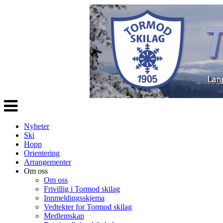
Veksle
navigasjon
Nyheter
Ski
Hopp
Orientering
Arrangementer
Om oss
Om oss
Frivillig i Tormod skilag
Innmeldingsskjema
Vedtekter for Tormod skilag
Medlemskap