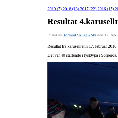
2019 (7)
2018 (13)
2017 (22)
2016 (15)
2
Resultat 4.karusell
Postet av
Tormod Skilag - Ski
den
17. feb
Resultat fra karusellrenn 17. februar 2016.
Det var 40 startende i lysløypa i Sorperoa.