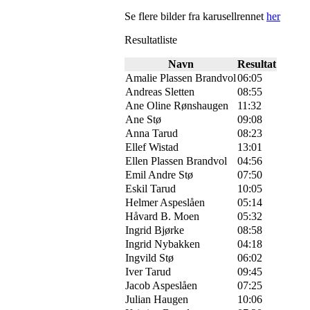
Se flere bilder fra karusellrennet
her
Resultatliste
Navn
Resultat
Amalie Plassen Brandvol
06:05
Andreas Sletten
08:55
Ane Oline Rønshaugen
11:32
Ane Stø
09:08
Anna Tarud
08:23
Ellef Wistad
13:01
Ellen Plassen Brandvol
04:56
Emil Andre Stø
07:50
Eskil Tarud
10:05
Helmer Aspeslåen
05:14
Håvard B. Moen
05:32
Ingrid Bjørke
08:58
Ingrid Nybakken
04:18
Ingvild Stø
06:02
Iver Tarud
09:45
Jacob Aspeslåen
07:25
Julian Haugen
10:06