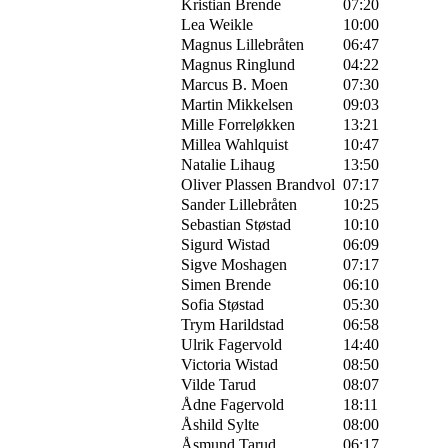
Kristian Brende
07:20
Lea Weikle
10:00
Magnus Lillebråten
06:47
Magnus Ringlund
04:22
Marcus B. Moen
07:30
Martin Mikkelsen
09:03
Mille Forreløkken
13:21
Millea Wahlquist
10:47
Natalie Lihaug
13:50
Oliver Plassen Brandvol
07:17
Sander Lillebråten
10:25
Sebastian Støstad
10:10
Sigurd Wistad
06:09
Sigve Moshagen
07:17
Simen Brende
06:10
Sofia Støstad
05:30
Trym Harildstad
06:58
Ulrik Fagervold
14:40
Victoria Wistad
08:50
Vilde Tarud
08:07
Ådne Fagervold
18:11
Åshild Sylte
08:00
Åsmund Tarud
06:17