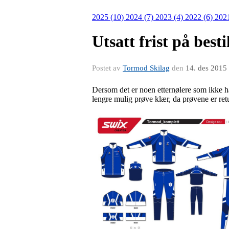
2025 (10)
2024 (7)
2023 (4)
2022 (6)
202
Utsatt frist på best
Postet av
Tormod Skilag
den
14. des 2015
Dersom det er noen etternølere som ikke har 
lengre mulig prøve klær, da prøvene er retu