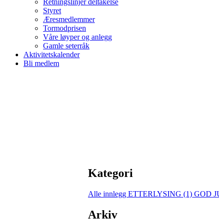
Retningslinjer deltakelse
Styret
Æresmedlemmer
Tormodprisen
Våre løyper og anlegg
Gamle seterråk
Aktivitetskalender
Bli medlem
Kategori
Alle innlegg
ETTERLYSING (1)
GOD JU
Arkiv