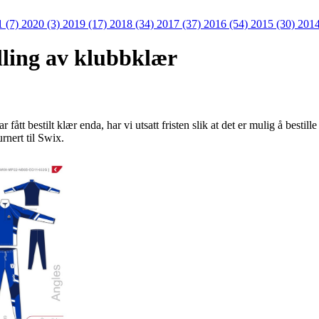
1 (7)
2020 (3)
2019 (17)
2018 (34)
2017 (37)
2016 (54)
2015 (30)
2014
illing av klubbklær
fått bestilt klær enda, har vi utsatt fristen slik at det er mulig å bestil
rnert til Swix.