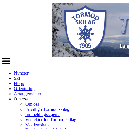
Veksle
navigasjon
Nyheter
Ski
Hopp
Orientering
Arrangementer
Om oss
Om oss
Frivillig i Tormod skilag
Innmeldingsskjema
Vedtekter for Tormod skilag
Medlemskap