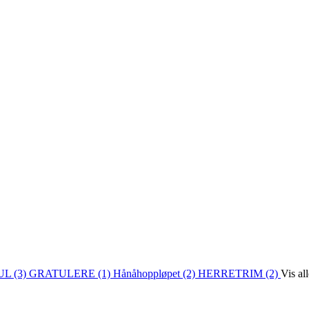
L (3)
GRATULERE (1)
Hånåhoppløpet (2)
HERRETRIM (2)
Vis al