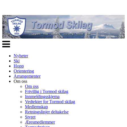
Veksle
navigasjon
Nyheter
Ski
Hopp
Orientering
Arrangementer
Om oss
Om oss
Frivillig i Tormod skilag
Innmeldingsskjema
Vedtekter for Tormod skilag
Medlemskap
Retningslinjer deltakelse
Styret
Æresmedlemmer