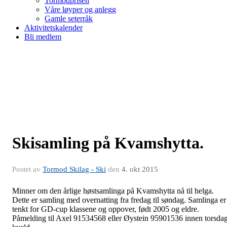
Tormodprisen
Våre løyper og anlegg
Gamle seterråk
Aktivitetskalender
Bli medlem
Skisamling på Kvamshytta.
Postet av
Tormod Skilag - Ski
den
4. okt 2015
Minner om den årlige høstsamlinga på Kvamshytta nå til helga.
Dette er samling med overnatting fra fredag til søndag. Samlinga er
tenkt for GD-cup klassene og oppover, født 2005 og eldre.
Påmelding til Axel 91534568 eller Øystein 95901536 innen torsda