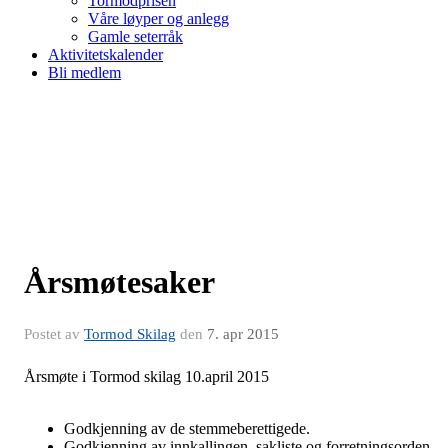
Tormodprisen
Våre løyper og anlegg
Gamle seterråk
Aktivitetskalender
Bli medlem
Årsmøtesaker
Postet av
Tormod Skilag
den
7. apr 2015
Årsmøte i Tormod skilag 10.april 2015
Godkjenning av de stemmeberettigede.
Godkjenning av innkallingen, sakliste og forretningsorden.