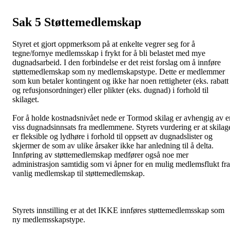
Sak 5 Støttemedlemskap
Styret et gjort oppmerksom på at enkelte vegrer seg for å
tegne/fornye medlemsskap i frykt for å bli belastet med mye
dugnadsarbeid. I den forbindelse er det reist forslag om å innføre
støttemedlemskap som ny medlemskapstype. Dette er medlemmer
som kun betaler kontingent og ikke har noen rettigheter (eks. rabatt
og refusjonsordninger) eller plikter (eks. dugnad) i forhold til
skilaget.
For å holde kostnadsnivået nede er Tormod skilag er avhengig av e
viss dugnadsinnsats fra medlemmene. Styrets vurdering er at skilag
er fleksible og lydhøre i forhold til oppsett av dugnadslister og
skjermer de som av ulike årsaker ikke har anledning til å delta.
Innføring av støttemedlemskap medfører også noe mer
administrasjon samtidig som vi åpner for en mulig medlemsflukt fra
vanlig medlemskap til støttemedlemskap.
Styrets innstilling er at det IKKE innføres støttemedlemsskap som
ny medlemsskapstype.