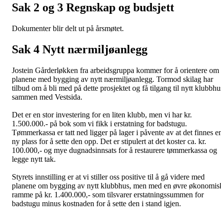
Sak 2 og 3 Regnskap og budsjett
Dokumenter blir delt ut på årsmøtet.
Sak 4 Nytt nærmiljøanlegg
Jostein Gårderløkken fra arbeidsgruppa kommer for å orientere om
planene med bygging av nytt nærmiljøanlegg. Tormod skilag har
tilbud om å bli med på dette prosjektet og få tilgang til nytt klubbhu
sammen med Vestsida.
Det er en stor investering for en liten klubb, men vi har kr.
1.500.000.- på bok som vi fikk i erstatning for badstugu.
Tømmerkassa er tatt ned ligger på lager i påvente av at det finnes e
ny plass for å sette den opp. Det er stipulert at det koster ca. kr.
100.000,- og mye dugnadsinnsats for å restaurere tømmerkassa og
legge nytt tak.
Styrets innstilling er at vi stiller oss positive til å gå videre med
planene om bygging av nytt klubbhus, men med en øvre økonomis
ramme på kr. 1.400.000,- som tilsvarer erstatningssummen for
badstugu minus kostnaden for å sette den i stand igjen.