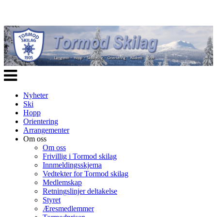
Veksle
navigasjon
Nyheter
Ski
Hopp
Orientering
Arrangementer
Om oss
Om oss
Frivillig i Tormod skilag
Innmeldingsskjema
Vedtekter for Tormod skilag
Medlemskap
Retningslinjer deltakelse
Styret
Æresmedlemmer