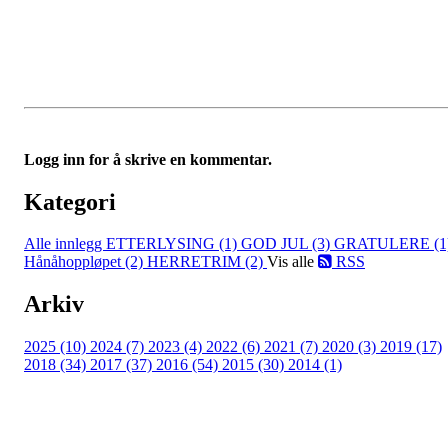
Logg inn for å skrive en kommentar.
Kategori
Alle innlegg
ETTERLYSING (1)
GOD JUL (3)
GRATULERE (1
Hånåhoppløpet (2)
HERRETRIM (2)
Vis alle
RSS
Arkiv
2025 (10)
2024 (7)
2023 (4)
2022 (6)
2021 (7)
2020 (3)
2019 (17)
2018 (34)
2017 (37)
2016 (54)
2015 (30)
2014 (1)