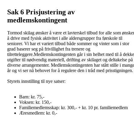
Sak 6 Prisjustering av
medlemskontingent
Tormod skilag ønsker å være et lavterskel tilbud for alle som ønske
å drive med fysisk aktivitet i alle aldersgrupper fra førskole til
seniorer. Vi har et variert tilbud både sommer og vinter som i stor
grad baserer seg på frivillighet fra trenere og
tilretteleggere.Medlemskontingenten går i sin helhet med til å dekk
utgifter til nødvendig materiell, drifting av skilaget og deltakelse på
diverse arrangementer. Medlemskontingenten har stått stille i mang
år og vi ser nå behovet for å regulere den i tråd med prisstigningen.
Styrets innstilling til nye satser:
Barn: kr. 75,-
Voksen: kr. 150,-
Familiemedlemsskap: kr. 300,- + kr. 10 pr. familiemedlem
Æresmedlem: kr. 0,-