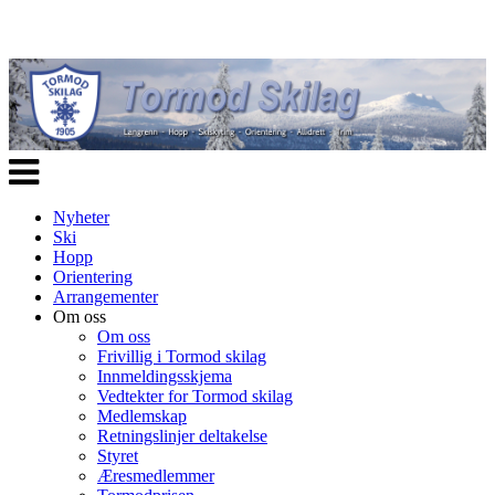
Veksle
navigasjon
Nyheter
Ski
Hopp
Orientering
Arrangementer
Om oss
Om oss
Frivillig i Tormod skilag
Innmeldingsskjema
Vedtekter for Tormod skilag
Medlemskap
Retningslinjer deltakelse
Styret
Æresmedlemmer