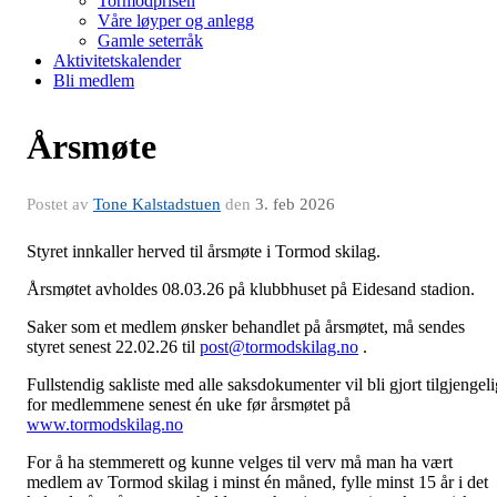
Tormodprisen
Våre løyper og anlegg
Gamle seterråk
Aktivitetskalender
Bli medlem
Årsmøte
Postet av
Tone Kalstadstuen
den
3. feb 2026
Styret innkaller herved til årsmøte i Tormod skilag.
Årsmøtet avholdes 08.03.26 på klubbhuset på Eidesand stadion.
Saker som et medlem ønsker behandlet på årsmøtet, må sendes
styret senest 22.02.26 til
post@tormodskilag.no
.
Fullstendig sakliste med alle saksdokumenter vil bli gjort tilgjengeli
for medlemmene senest én uke før årsmøtet på
www.tormodskilag.no
For å ha stemmerett og kunne velges til verv må man ha vært
medlem av Tormod skilag i minst én måned, fylle minst 15 år i det