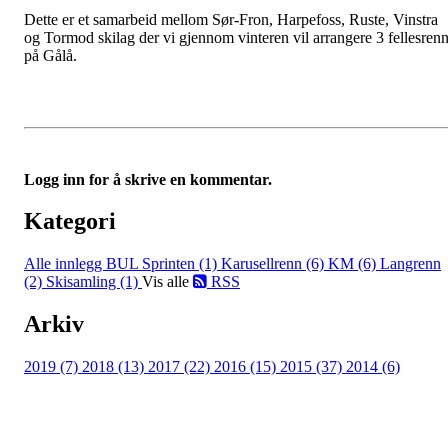
Dette er et samarbeid mellom Sør-Fron, Harpefoss, Ruste, Vinstra
og Tormod skilag der vi gjennom vinteren vil arrangere 3 fellesren
på Gålå.
Logg inn for å skrive en kommentar.
Kategori
Alle innlegg
BUL Sprinten (1)
Karusellrenn (6)
KM (6)
Langrenn
(2)
Skisamling (1)
Vis alle
RSS
Arkiv
2019 (7)
2018 (13)
2017 (22)
2016 (15)
2015 (37)
2014 (6)