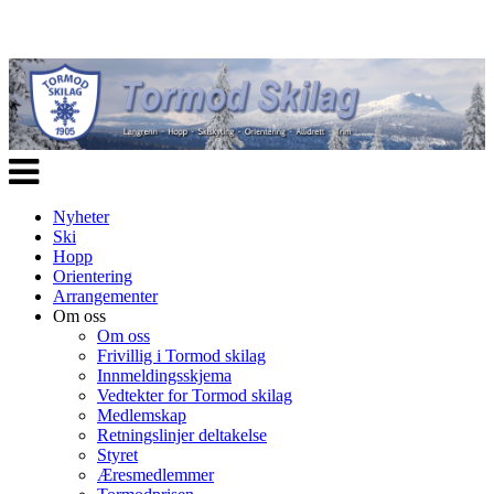
Veksle
navigasjon
Nyheter
Ski
Hopp
Orientering
Arrangementer
Om oss
Om oss
Frivillig i Tormod skilag
Innmeldingsskjema
Vedtekter for Tormod skilag
Medlemskap
Retningslinjer deltakelse
Styret
Æresmedlemmer