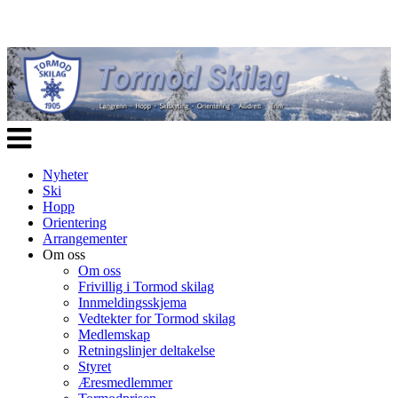
Veksle
navigasjon
Nyheter
Ski
Hopp
Orientering
Arrangementer
Om oss
Om oss
Frivillig i Tormod skilag
Innmeldingsskjema
Vedtekter for Tormod skilag
Medlemskap
Retningslinjer deltakelse
Styret
Æresmedlemmer