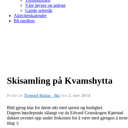
Tormodprisen
Våre løyper og anlegg
Gamle seterråk
Aktivitetskalender
Bli medlem
Skisamling på Kvamshytta
Postet av
Tormod Skilag - Ski
den
2. nov 2014
Blid gjeng klar for første økt med spenst og hurtighet.
Dagens høydepunkt sålangt var da Edvard Granskogen Kjørstad
dukket uventet opp under frokosten for å være med gjengen å trene
idag :)