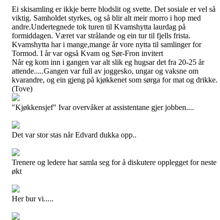
Ei skisamling er ikkje berre blodslit og svette. Det sosiale er vel så
viktig. Samholdet styrkes, og så blir alt meir morro i hop med
andre.Undertegnede tok turen til Kvamshytta laurdag på
formiddagen. Været var strålande og ein tur til fjells frista.
Kvamshytta har i mange,mange år vore nytta til samlinger for
Tormod. I år var også Kvam og Sør-Fron invitert
Når eg kom inn i gangen var alt slik eg hugsar det fra 20-25 år
attende.....Gangen var full av joggesko, ungar og vaksne om
kvarandre, og ein gjeng på kjøkkenet som sørga for mat og drikke.
(Tove)
"Kjøkkensjef" Ivar overvåker at assistentane gjer jobben....
Det var stor stas når Edvard dukka opp..
Trenere og ledere har samla seg for å diskutere opplegget for neste
økt
Her bur vi.....