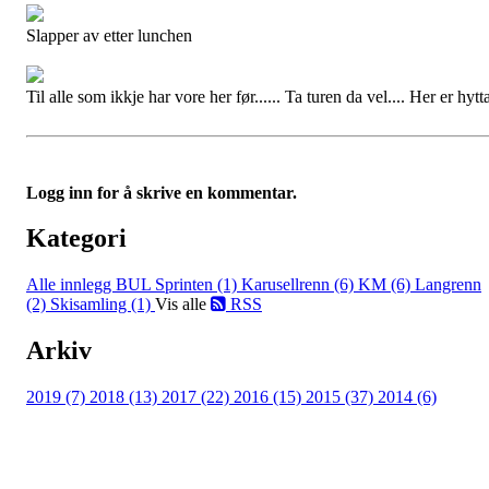
Slapper av etter lunchen
Til alle som ikkje har vore her før...... Ta turen da vel.... Her er hytt
Logg inn for å skrive en kommentar.
Kategori
Alle innlegg
BUL Sprinten (1)
Karusellrenn (6)
KM (6)
Langrenn
(2)
Skisamling (1)
Vis alle
RSS
Arkiv
2019 (7)
2018 (13)
2017 (22)
2016 (15)
2015 (37)
2014 (6)