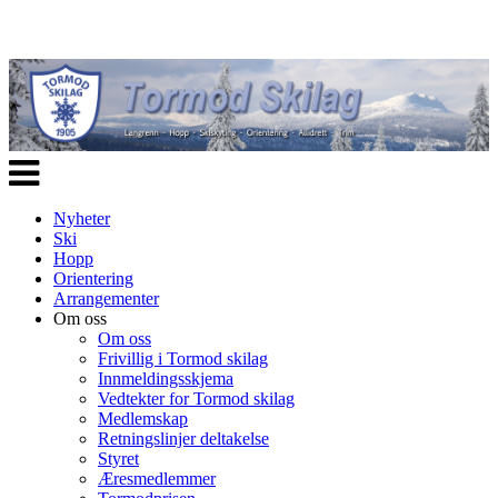
Veksle
navigasjon
Nyheter
Ski
Hopp
Orientering
Arrangementer
Om oss
Om oss
Frivillig i Tormod skilag
Innmeldingsskjema
Vedtekter for Tormod skilag
Medlemskap
Retningslinjer deltakelse
Styret
Æresmedlemmer