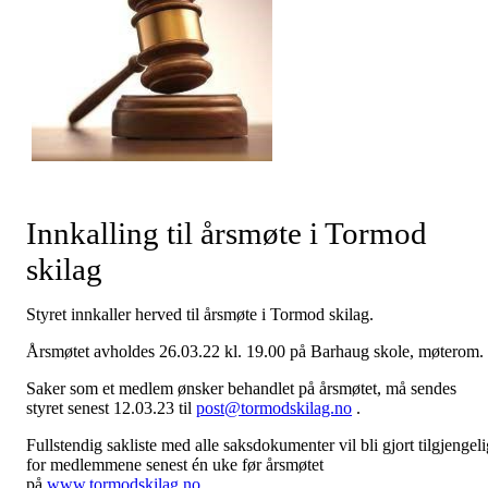
Innkalling til årsmøte i Tormod
skilag
Styret innkaller herved til årsmøte i Tormod skilag.
Årsmøtet avholdes 26.03.22 kl. 19.00 på Barhaug skole, møterom.
Saker som et medlem ønsker behandlet på årsmøtet, må sendes
styret senest 12.03.23 til
post@tormodskilag.no
.
Fullstendig sakliste med alle saksdokumenter vil bli gjort tilgjengeli
for medlemmene senest én uke før årsmøtet
på
www.tormodskilag.no