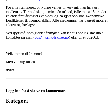
For å ha stemmerett og kunne velges til verv må man ha vært
medlem av Tormod skilag i minst én måned, fylle minst 15 år i det
kalenderåret årsmøtet avholdes, og ha gjort opp sine økonomiske
forpliktelser til Tormod skilag. Alle medlemmer har uansett møterett
talerett og forslagsrett.
Ved spørsmål som gjelder årsmøtet, kan leder Tone Kalstadstuen
kontaktes på mail (
post@tormodskilag.no
) eller tlf 97082663.
Velkommen til årsmøte!
Med vennlig hilsen
styret
Logg inn for å skrive en kommentar.
Kategori