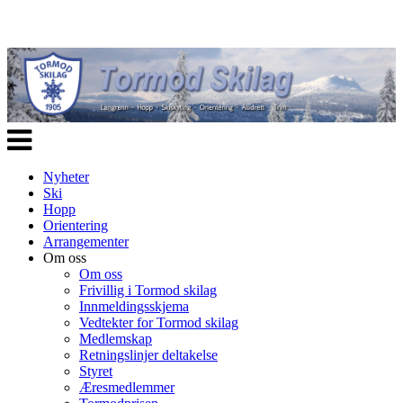
Veksle
navigasjon
Nyheter
Ski
Hopp
Orientering
Arrangementer
Om oss
Om oss
Frivillig i Tormod skilag
Innmeldingsskjema
Vedtekter for Tormod skilag
Medlemskap
Retningslinjer deltakelse
Styret
Æresmedlemmer