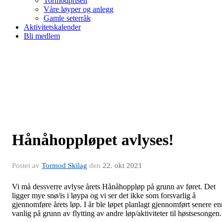
Tormodprisen
Våre løyper og anlegg
Gamle seterråk
Aktivitetskalender
Bli medlem
Hånåhoppløpet avlyses!
Postet av
Tormod Skilag
den
22. okt 2021
Vi må dessverre avlyse årets Hånåhoppløp på grunn av føret. Det
ligger mye snø/is i løypa og vi ser det ikke som forsvarlig å
gjennomføre årets løp. I år ble løpet planlagt gjennomført senere en
vanlig på grunn av flytting av andre løp/aktiviteter til høstsesongen