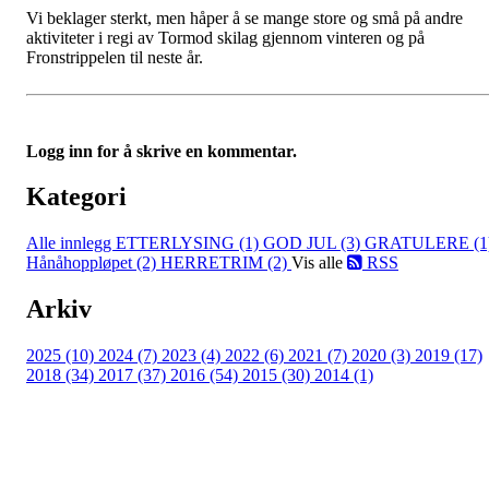
Vi beklager sterkt, men håper å se mange store og små på andre
aktiviteter i regi av Tormod skilag gjennom vinteren og på
Fronstrippelen til neste år.
Logg inn for å skrive en kommentar.
Kategori
Alle innlegg
ETTERLYSING (1)
GOD JUL (3)
GRATULERE (1
Hånåhoppløpet (2)
HERRETRIM (2)
Vis alle
RSS
Arkiv
2025 (10)
2024 (7)
2023 (4)
2022 (6)
2021 (7)
2020 (3)
2019 (17)
2018 (34)
2017 (37)
2016 (54)
2015 (30)
2014 (1)