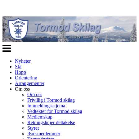
Veksle
navigasjon
Nyheter
Ski
Hopp
Orientering
Arrangementer
Om oss
Om oss
Frivillig i Tormod skilag
Innmeldingsskjema
Vedtekter for Tormod skilag
Medlemskap
Retningslinjer deltakelse
Styret
Æresmedlemmer