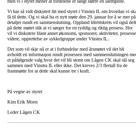
men vi i styret mener at fordelene er langt større en ulempene.
Vi har så vidt diskutert litt med styret i Vinstra IL om hvordan vi sk
få til dette. Og vi skal ha et nytt møte den 29. januar for å se mer på
detaljer rundt en sammenslutning. Oppland Idrettskrets vil også del
på dette møtet slik at vi sørger for en ryddig og riktig prosess. Her
vil vi diskutere blant annet økonomi, sponsorer, aktiviteter, prosess
videre, opprettelse av sykkelgruppe under Vinstra IL.
Det som vil skje nå er at i forbindelse med årsmøtet vil det bli
avholdt en informasjon rundt prosessen med sammenslutningen me
et påfølgende valg hvor det vil bli stemt om Lågen CK skal slå seg
sammen med Vinstra IL eller ikke. Det kreves 2/3 flertall fra de
frammøtte for at dette skal kunne tre i kraft.
På vegne av styret
Kim Erik Moen
Leder Lågen CK