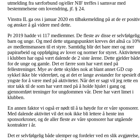
utmelding fra særforbund og/eller NIF treffes i samsvar med
bestemmelsene om lovendring, jf. § 24.
Vinstra IL ga oss i januar 2020 en tilbakemelding på at de er positi
og ønsker å gå videre med dette.
Pr 2019 hadde vi 117 medlemmer. De fleste av disse er selvfølgelig
barn og unge. Og med dette utgangspunktet kreves det altså ca 10
av medlemsmassen til et styre. Samtidig blir det bare mer og mer
papirarbeid og oppfølging av lover og normer for styret. Aktivitete
i klubben har også vært dalende de 2 siste årene. Dette gjelder både
for de unge og gamle. Det er færre som har vært med på
fellestreninger. Mye av dette skyldes nok at blant annet GD cup
sykkel ikke ble videreført, og at det er lange avstander for spesielt 
yngste for å være med på aktiviteter. Når det er sagt vil jeg rette en
stor takk til de som har vært med på å holde hjulet i gang og
gjennomført treninger for ungdommen vår. Dere har vært limet i
klubben.
En annen faktor vi også er nødt til å ta høyde for er våre sponsorer.
Med dalende aktivitet vil det nok ikke bli lettere å hente inn
sponsorkroner, og de aller fleste av våre sponsorer har utgående
kontrakter i år.
Det er selvfølgelig både ulemper og fordeler ved en slik avgjørelse,