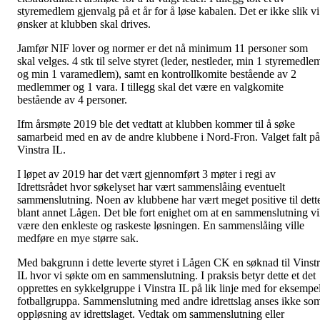
styremedlem gjenvalg på et år for å løse kabalen. Det er ikke slik vi
ønsker at klubben skal drives.
Jamfør NIF lover og normer er det nå minimum 11 personer som
skal velges. 4 stk til selve styret (leder, nestleder, min 1 styremedle
og min 1 varamedlem), samt en kontrollkomite bestående av 2
medlemmer og 1 vara. I tillegg skal det være en valgkomite
bestående av 4 personer.
Ifm årsmøte 2019 ble det vedtatt at klubben kommer til å søke
samarbeid med en av de andre klubbene i Nord-Fron. Valget falt på
Vinstra IL.
I løpet av 2019 har det vært gjennomført 3 møter i regi av
Idrettsrådet hvor søkelyset har vært sammenslåing eventuelt
sammenslutning. Noen av klubbene har vært meget positive til dett
blant annet Lågen. Det ble fort enighet om at en sammenslutning vi
være den enkleste og raskeste løsningen. En sammenslåing ville
medføre en mye større sak.
Med bakgrunn i dette leverte styret i Lågen CK en søknad til Vinst
IL hvor vi søkte om en sammenslutning. I praksis betyr dette et det
opprettes en sykkelgruppe i Vinstra IL på lik linje med for eksempe
fotballgruppa. Sammenslutning med andre idrettslag anses ikke so
oppløsning av idrettslaget. Vedtak om sammenslutning eller