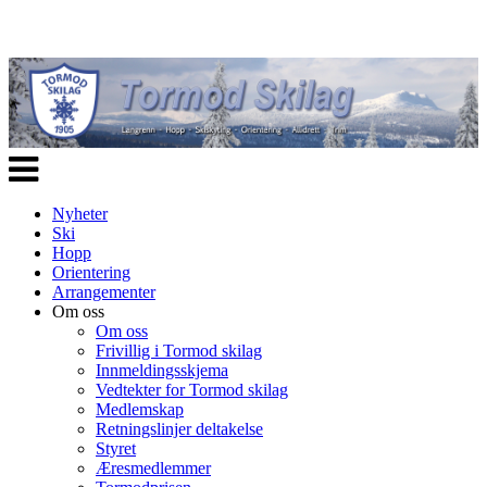
Veksle
navigasjon
Nyheter
Ski
Hopp
Orientering
Arrangementer
Om oss
Om oss
Frivillig i Tormod skilag
Innmeldingsskjema
Vedtekter for Tormod skilag
Medlemskap
Retningslinjer deltakelse
Styret
Æresmedlemmer