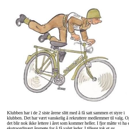
Klubben har i de 2 siste årene slitt med å få satt sammen et styre i
klubben. Det har vært vanskelig å rekruttere medlemmer til valg. O
det blir nok ikke lettere i året som kommer heller. I fjor måtte vi ha 
ekstraordinært årsmøte for å få valgt leder. I tillegg tok et av