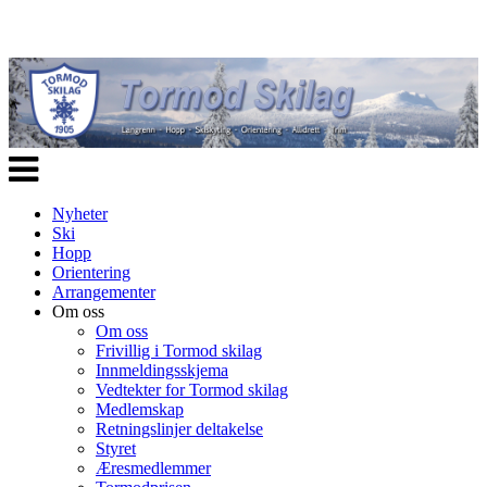
Veksle
navigasjon
Nyheter
Ski
Hopp
Orientering
Arrangementer
Om oss
Om oss
Frivillig i Tormod skilag
Innmeldingsskjema
Vedtekter for Tormod skilag
Medlemskap
Retningslinjer deltakelse
Styret
Æresmedlemmer