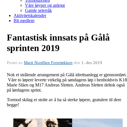
Tormodprisen
Våre løyper og anlegg
Gamle seterråk
Aktivitetskalender
Bli medlem
Fantastisk innsats på Gålå
sprinten 2019
Postet av
Marit Nordlien Forreløkken
den
1. des 2019
Nok et strålende arrangement på Gålå idrettsanlegg er gjennomført.
Våre to løpere leverte virkelig på søndagens løp i henholdsvis K18
Marie Slåen og M17 Andreas Sletten. Andreas Sletten deltok også
på lørdagens sprint.
Tormod skilag er stolte av å ha så sterke løpere, gratulere til dere
begge!