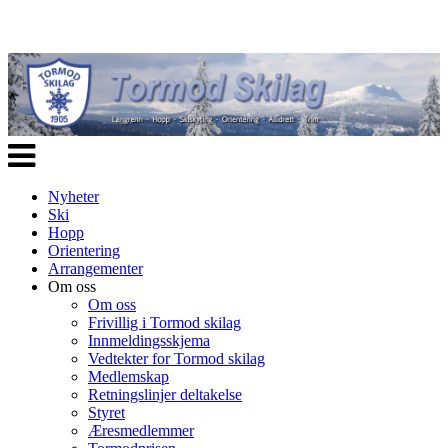
Veksle
navigasjon
Nyheter
Ski
Hopp
Orientering
Arrangementer
Om oss
Om oss
Frivillig i Tormod skilag
Innmeldingsskjema
Vedtekter for Tormod skilag
Medlemskap
Retningslinjer deltakelse
Styret
Æresmedlemmer