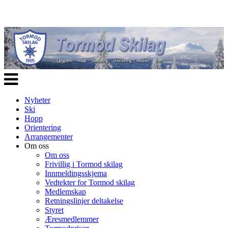
Veksle
navigasjon
Nyheter
Ski
Hopp
Orientering
Arrangementer
Om oss
Om oss
Frivillig i Tormod skilag
Innmeldingsskjema
Vedtekter for Tormod skilag
Medlemskap
Retningslinjer deltakelse
Styret
Æresmedlemmer