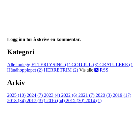
Logg inn for å skrive en kommentar.
Kategori
Alle innlegg
ETTERLYSING (1)
GOD JUL (3)
GRATULERE (1
Hånåhoppløpet (2)
HERRETRIM (2)
Vis alle
RSS
Arkiv
2025 (10)
2024 (7)
2023 (4)
2022 (6)
2021 (7)
2020 (3)
2019 (17)
2018 (34)
2017 (37)
2016 (54)
2015 (30)
2014 (1)