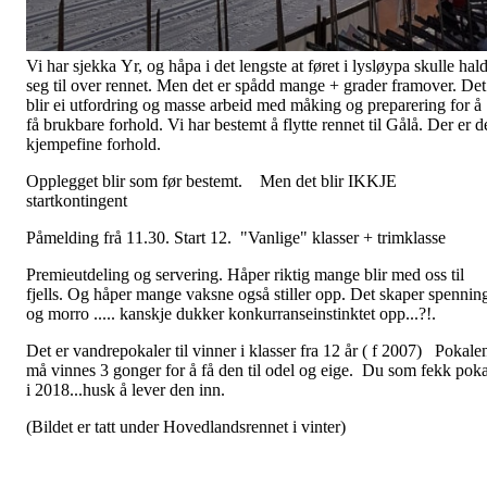
Vi har sjekka Yr, og håpa i det lengste at føret i lysløypa skulle hal
seg til over rennet. Men det er spådd mange + grader framover. Det
blir ei utfordring og masse arbeid med måking og preparering for å
få brukbare forhold. Vi har bestemt å flytte rennet til Gålå. Der er d
kjempefine forhold.
Opplegget blir som før bestemt. Men det blir IKKJE
startkontingent
Påmelding frå 11.30. Start 12. "Vanlige" klasser + trimklasse
Premieutdeling og servering. Håper riktig mange blir med oss til
fjells. Og håper mange vaksne også stiller opp. Det skaper spennin
og morro ..... kanskje dukker konkurranseinstinktet opp...?!.
Det er vandrepokaler til vinner i klasser fra 12 år ( f 2007) Pokale
må vinnes 3 gonger for å få den til odel og eige. Du som fekk poka
i 2018...husk å lever den inn.
(Bildet er tatt under Hovedlandsrennet i vinter)