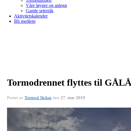
Tormodprisen
Våre løyper og anlegg
Gamle seterråk
Aktivitetskalender
Bli medlem
Tormodrennet flyttes til GÅL
Postet av
Tormod Skilag
den
27. mar 2019