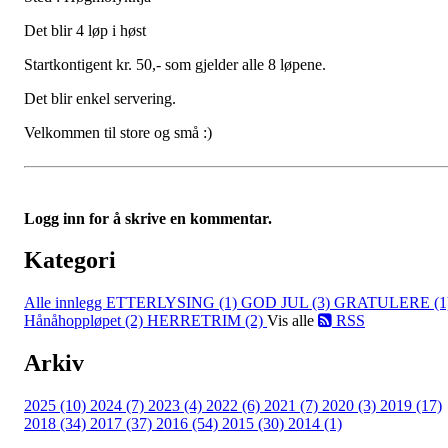
Det blir 4 løp i høst
Startkontigent kr. 50,- som gjelder alle 8 løpene.
Det blir enkel servering.
Velkommen til store og små :)
Logg inn for å skrive en kommentar.
Kategori
Alle innlegg
ETTERLYSING (1)
GOD JUL (3)
GRATULERE (1
Hånåhoppløpet (2)
HERRETRIM (2)
Vis alle
RSS
Arkiv
2025 (10)
2024 (7)
2023 (4)
2022 (6)
2021 (7)
2020 (3)
2019 (17)
2018 (34)
2017 (37)
2016 (54)
2015 (30)
2014 (1)