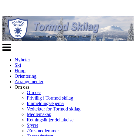
Veksle
navigasjon
Nyheter
Ski
Hopp
Orientering
Arrangementer
Om oss
Om oss
Frivillig i Tormod skilag
Innmeldingsskjema
Vedtekter for Tormod skilag
Medlemskap
Retningslinjer deltakelse
Styret
Æresmedlemmer