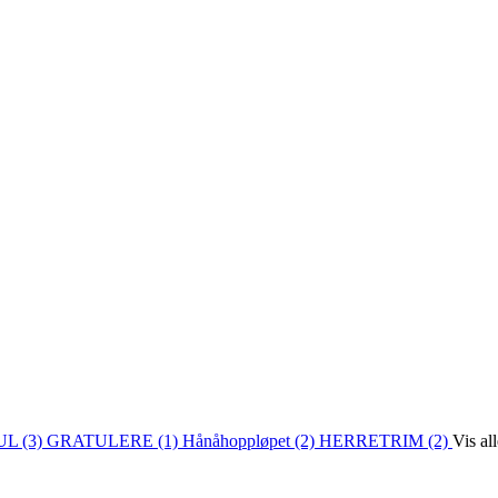
L (3)
GRATULERE (1)
Hånåhoppløpet (2)
HERRETRIM (2)
Vis al