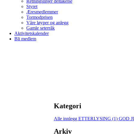
Retningslinjer deltakelse
Styret
Æresmedlemmer
Tormodprisen
Våre løyper og anlegg
Gamle seterråk
Aktivitetskalender
Bli medlem
Kategori
Alle innlegg
ETTERLYSING (1)
GOD JU
Arkiv