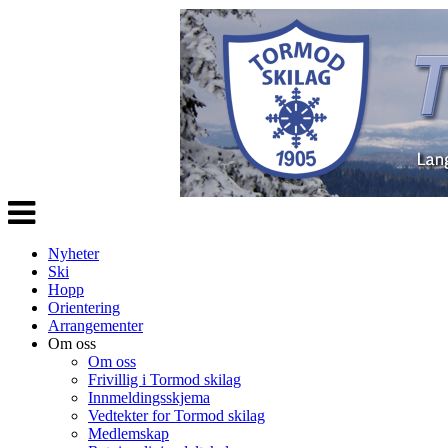
Veksle
navigasjon
Nyheter
Ski
Hopp
Orientering
Arrangementer
Om oss
Om oss
Frivillig i Tormod skilag
Innmeldingsskjema
Vedtekter for Tormod skilag
Medlemskap