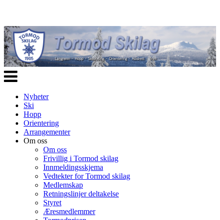
Veksle
navigasjon
Nyheter
Ski
Hopp
Orientering
Arrangementer
Om oss
Om oss
Frivillig i Tormod skilag
Innmeldingsskjema
Vedtekter for Tormod skilag
Medlemskap
Retningslinjer deltakelse
Styret
Æresmedlemmer