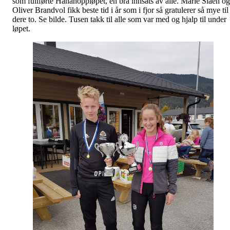
som fullførte Hånåhoppløpet, en bra innsats av alle. Marie Slåen og
Oliver Brandvol fikk beste tid i år som i fjor så gratulerer så mye til
dere to. Se bilde. Tusen takk til alle som var med og hjalp til under
løpet.