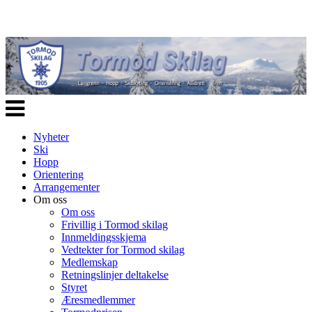
Veksle
navigasjon
Nyheter
Ski
Hopp
Orientering
Arrangementer
Om oss
Om oss
Frivillig i Tormod skilag
Innmeldingsskjema
Vedtekter for Tormod skilag
Medlemskap
Retningslinjer deltakelse
Styret
Æresmedlemmer