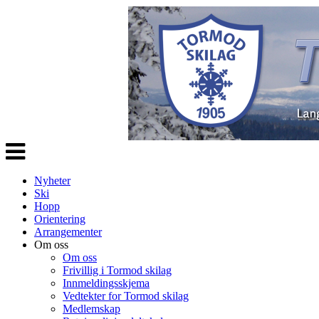
Veksle
navigasjon
Nyheter
Ski
Hopp
Orientering
Arrangementer
Om oss
Om oss
Frivillig i Tormod skilag
Innmeldingsskjema
Vedtekter for Tormod skilag
Medlemskap