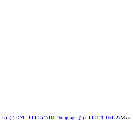
L (3)
GRATULERE (1)
Hånåhoppløpet (2)
HERRETRIM (2)
Vis al