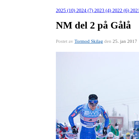
2025 (10)
2024 (7)
2023 (4)
2022 (6)
202
NM del 2 på Gålå
Postet av
Tormod Skilag
den
25. jan 2017