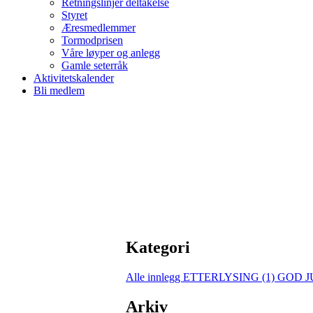
Retningslinjer deltakelse
Styret
Æresmedlemmer
Tormodprisen
Våre løyper og anlegg
Gamle seterråk
Aktivitetskalender
Bli medlem
Kategori
Alle innlegg
ETTERLYSING (1)
GOD JU
Arkiv