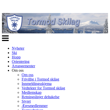
Veksle
navigasjon
Nyheter
Ski
Hopp
Orientering
Arrangementer
Om oss
Om oss
Frivillig i Tormod skilag
Innmeldingsskjema
Vedtekter for Tormod skilag
Medlemskap
Retningslinjer deltakelse
Styret
Æresmedlemmer