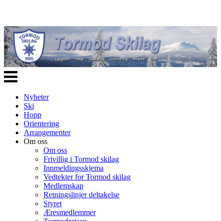
Veksle
navigasjon
Nyheter
Ski
Hopp
Orientering
Arrangementer
Om oss
Om oss
Frivillig i Tormod skilag
Innmeldingsskjema
Vedtekter for Tormod skilag
Medlemskap
Retningslinjer deltakelse
Styret
Æresmedlemmer