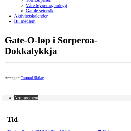
Tormodprisen
Våre løyper og anlegg
Gamle seterråk
Aktivitetskalender
Bli medlem
Gate-O-løp i Sorperoa-
Dokkalykkja
Arrangør:
Tormod Skilag
Arrangement
Tid