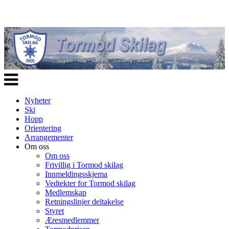
Veksle
navigasjon
Nyheter
Ski
Hopp
Orientering
Arrangementer
Om oss
Om oss
Frivillig i Tormod skilag
Innmeldingsskjema
Vedtekter for Tormod skilag
Medlemskap
Retningslinjer deltakelse
Styret
Æresmedlemmer