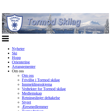
Veksle
navigasjon
Nyheter
Ski
Hopp
Orientering
Arrangementer
Om oss
Om oss
Frivillig i Tormod skilag
Innmeldingsskjema
Vedtekter for Tormod skilag
Medlemskap
Retningslinjer deltakelse
Styret
Æresmedlemmer