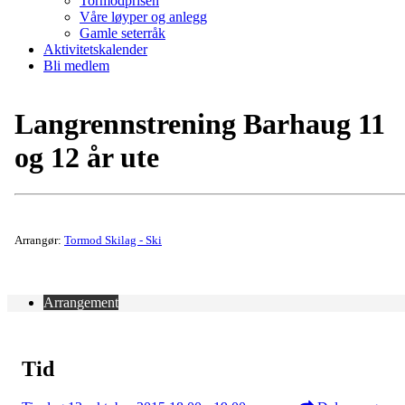
Tormodprisen
Våre løyper og anlegg
Gamle seterråk
Aktivitetskalender
Bli medlem
Langrennstrening Barhaug 11
og 12 år ute
Arrangør:
Tormod Skilag - Ski
Arrangement
Tid