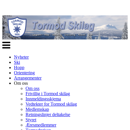
Veksle
navigasjon
Nyheter
Ski
Hopp
Orientering
Arrangementer
Om oss
Om oss
Frivillig i Tormod skilag
Innmeldingsskjema
Vedtekter for Tormod skilag
Medlemskap
Retningslinjer deltakelse
Styret
Æresmedlemmer