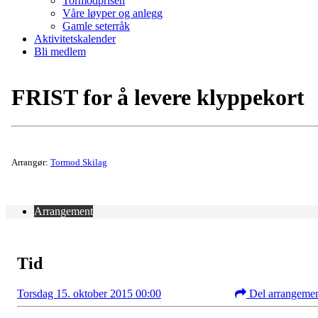
Tormodprisen
Våre løyper og anlegg
Gamle seterråk
Aktivitetskalender
Bli medlem
FRIST for å levere klyppekort
Arrangør:
Tormod Skilag
Arrangement
Tid
Torsdag 15. oktober 2015 00:00
Del arrangeme