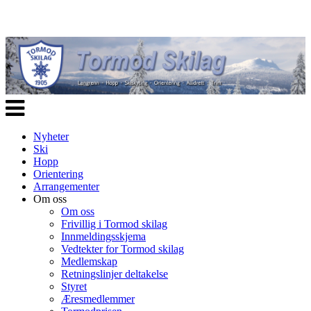
Veksle
navigasjon
Nyheter
Ski
Hopp
Orientering
Arrangementer
Om oss
Om oss
Frivillig i Tormod skilag
Innmeldingsskjema
Vedtekter for Tormod skilag
Medlemskap
Retningslinjer deltakelse
Styret
Æresmedlemmer