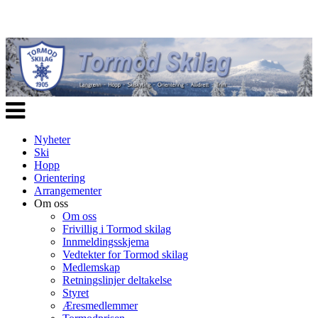
Veksle
navigasjon
Nyheter
Ski
Hopp
Orientering
Arrangementer
Om oss
Om oss
Frivillig i Tormod skilag
Innmeldingsskjema
Vedtekter for Tormod skilag
Medlemskap
Retningslinjer deltakelse
Styret
Æresmedlemmer