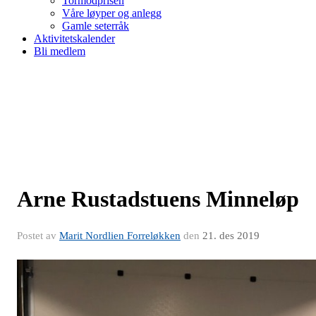
Tormodprisen
Våre løyper og anlegg
Gamle seterråk
Aktivitetskalender
Bli medlem
Arne Rustadstuens Minneløp
Postet av
Marit Nordlien Forreløkken
den
21. des 2019