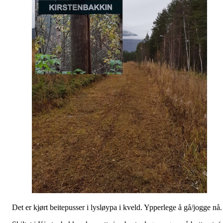
Det er kjørt beitepusser i lysløypa i kveld. Ypperlege å gå/jogge nå