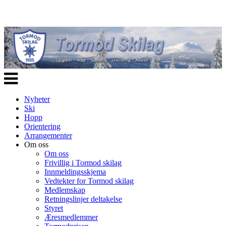
Veksle
navigasjon
Nyheter
Ski
Hopp
Orientering
Arrangementer
Om oss
Om oss
Frivillig i Tormod skilag
Innmeldingsskjema
Vedtekter for Tormod skilag
Medlemskap
Retningslinjer deltakelse
Styret
Æresmedlemmer