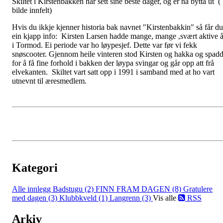
Skiltet i Kirstenbakken har sett sine beste dager, og er nå bytta ut (
bilde innfelt)
Hvis du ikkje kjenner historia bak navnet "Kirstenbakkin" så får du
ein kjapp info: Kirsten Larsen hadde mange, mange ,svært aktive å
i Tormod. Ei periode var ho løypesjef. Dette var før vi fekk
snøscooter. Gjennom heile vinteren stod Kirsten og hakka og spad
for å få fine forhold i bakken der løypa svingar og går opp att frå
elvekanten. Skiltet vart satt opp i 1991 i samband med at ho vart
utnevnt til æresmedlem.
Kategori
Alle innlegg
Badstugu (2)
FINN FRAM DAGEN (8)
Gratulere
med dagen (3)
Klubbkveld (1)
Langrenn (3)
Vis alle
RSS
Arkiv