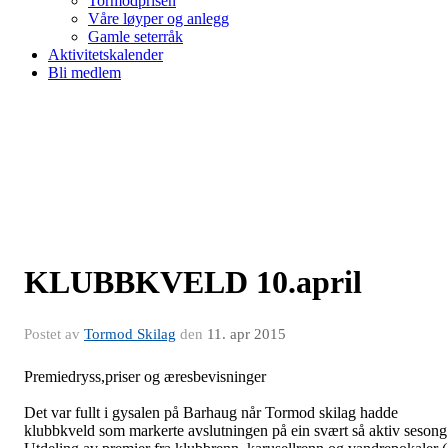
Tormodprisen
Våre løyper og anlegg
Gamle seterråk
Aktivitetskalender
Bli medlem
KLUBBKVELD 10.april
Postet av
Tormod Skilag
den
11. apr 2015
Premiedryss,priser og æresbevisninger
Det var fullt i gysalen på Barhaug når Tormod skilag hadde
klubbkveld som markerte avslutningen på ein svært så aktiv sesong