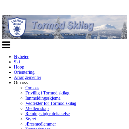
Veksle
navigasjon
Nyheter
Ski
Hopp
Orientering
Arrangementer
Om oss
Om oss
Frivillig i Tormod skilag
Innmeldingsskjema
Vedtekter for Tormod skilag
Medlemskap
Retningslinjer deltakelse
Styret
Æresmedlemmer