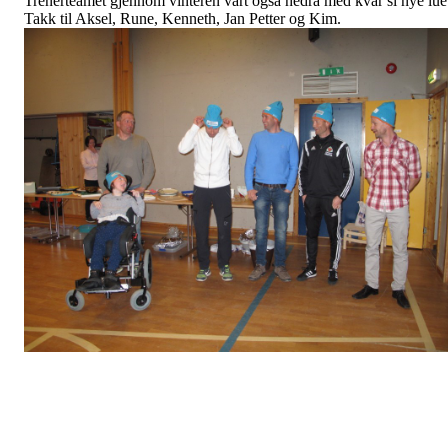
Trenerteamet gjennom vinteren vart også hedra med kvar si nye lue
Takk til Aksel, Rune, Kenneth, Jan Petter og Kim.