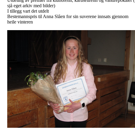
Utdeling av premier fra klubbrenn, karusellrenn og vandrepokaler (
sjå eget arkiv med bilder)
I tillegg vart det utdelt
Bestemannspris til Anna Slåen for sin suverene innsats gjennom
heile vinteren