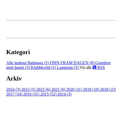
Kategori
Alle innlegg
Badstugu (2)
FINN FRAM DAGEN (8)
Gratulere
med dagen (3)
Klubbkveld (1)
Langrenn (3)
Vis alle
RSS
Arkiv
2024 (3)
2023 (5)
2022 (6)
2021 (6)
2020 (11)
2019 (19)
2018 (23
2017 (34)
2016 (31)
2015 (52)
2014 (3)