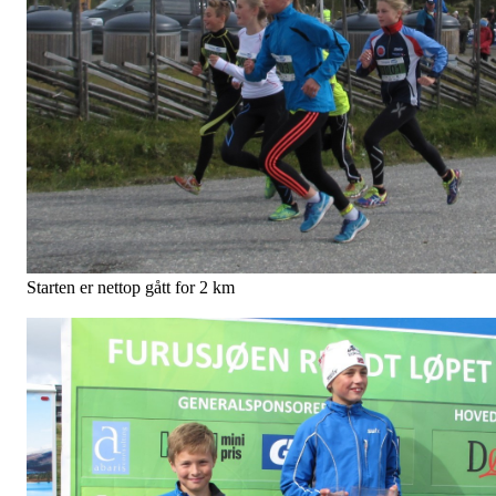
FURUSJØEN RUNDT 2015
Postet av
Tormod Skilag
den
6. sep 2015
Naboklubben vår, Kvam IL har ei perle oppå Kvamsfjellet. Og
Furusjøen rundt vil nok vekse seg større med åra.
Gledeleg å sjå at mange stiller opp. Tormod skilag var godt
representert. Og Frisk i Fron hadde ca 20 stk på start, alle kledd ros
vest. Kjempebra med slik fellesskap, og å ha eit felles mål. Lover
bra for framtida det !
Det var god løpstemperatur, men litt vind innimellom.
Løypelengder: Den lengste løypa var 17.8. Mosjon var 8.2. For dei
yngste var Snipp 0.5 km, Snapp 0.7, og 1 km og 2 km
For fullstendig resultatliste gå inn på heimesida til Kvam IL
Takk for fint arrangement.
Nå håper vi at mange som var her, vil møte opp på Hånahoppløpet
om 14.dager
Her er nokre bilder, knipsa litt her og der.