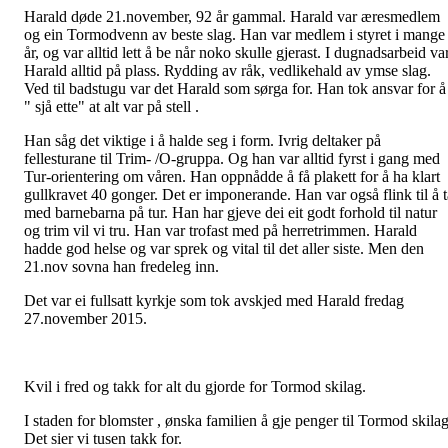
Harald døde 21.november, 92 år gammal. Harald var æresmedlem
og ein Tormodvenn av beste slag. Han var medlem i styret i mange
år, og var alltid lett å be når noko skulle gjerast. I dugnadsarbeid va
Harald alltid på plass. Rydding av råk, vedlikehald av ymse slag.
Ved til badstugu var det Harald som sørga for. Han tok ansvar for å
" sjå ette" at alt var på stell .
Han såg det viktige i å halde seg i form. Ivrig deltaker på
fellesturane til Trim- /O-gruppa. Og han var alltid fyrst i gang med
Tur-orientering om våren. Han oppnådde å få plakett for å ha klart
gullkravet 40 gonger. Det er imponerande. Han var også flink til å t
med barnebarna på tur. Han har gjeve dei eit godt forhold til natur
og trim vil vi tru. Han var trofast med på herretrimmen. Harald
hadde god helse og var sprek og vital til det aller siste. Men den
21.nov sovna han fredeleg inn.
Det var ei fullsatt kyrkje som tok avskjed med Harald fredag
27.november 2015.
Kvil i fred og takk for alt du gjorde for Tormod skilag.
I staden for blomster , ønska familien å gje penger til Tormod skilag
Det sier vi tusen takk for.