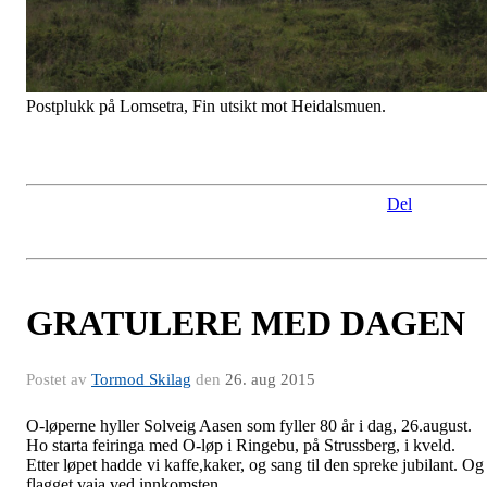
Mie og Brage på Skjedalsgråhø
Full fart mot post 5