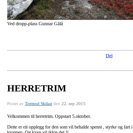
Tur-O kassene er henta inn att. Ein aktiv sesong er over. Nå står det
att og gjera opp status.
Oppfordrer ALLE som har klyppekort til å levere dei inn, seinast
15.oktober.
ALLE, uansett poeng er med på trekning av 2 stk gavekort a kr
500.- + egen trekning blant barn Ekstrapremie til alle som har klypt
alle postane.
Det blir klubbkveld søndag 1.nov kl 18 i Barhaug. Utdeling av
medaljer, diplomer , Trekning av gavekort både fra Dølakarusellen
og Tur-O. Kaffe og biteti.
Så vidt eg har sett så langt, har det vore ein aktiv sesong. Mange ha
kjøpt Tur-O opplegget. Mange har deltatt ivrig på O-løp.
Har sjeldan sett så fine haustfarger som på turen for å ta ned kasser.
Balsam fos sjela det.....