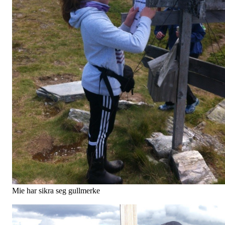
Og veteranene Reidun og Tove like etter start. Ser rimeleg spreke u
enda.
Desse to oppfordrer alle trimmere til å gje seg med neste år.
Del
INNSPURT TUR-O
Postet av
Tormod Skilag
den
1. sep 2015