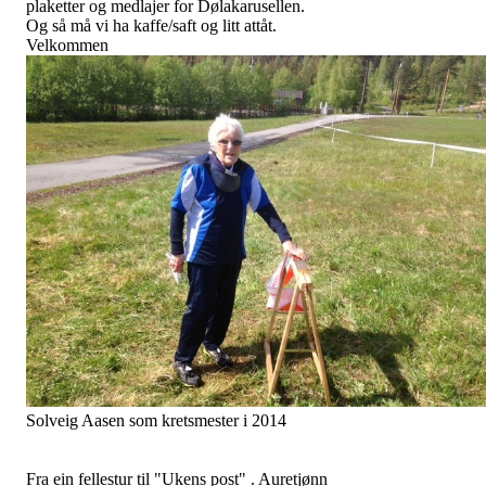
Del
Klubbkveld O-gruppa
Postet av
Tormod Skilag
den
30. okt 2015
Minner om klubbkveld for O-gruppa.
Søndag 1.nov. kl 18. På Barhaug skule. Lærarrommet.
Det blir som før annonsert utdeling av medaljer og utmerkelser fra
årets aktiviteter i orientering.
Alle som har levert inn klyppekortet for tur-O får diplom og er med
på trekning av gavekort. Og ellers blir det utdeling av merker og
plaketter og medlajer for Dølakarusellen.
Og så må vi ha kaffe/saft og litt attåt.
Velkommen