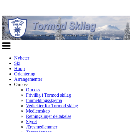
Veksle
navigasjon
Nyheter
Ski
Hopp
Orientering
Arrangementer
Om oss
Om oss
Frivillig i Tormod skilag
Innmeldingsskjema
Vedtekter for Tormod skilag
Medlemskap
Retningslinjer deltakelse
Styret
Æresmedlemmer