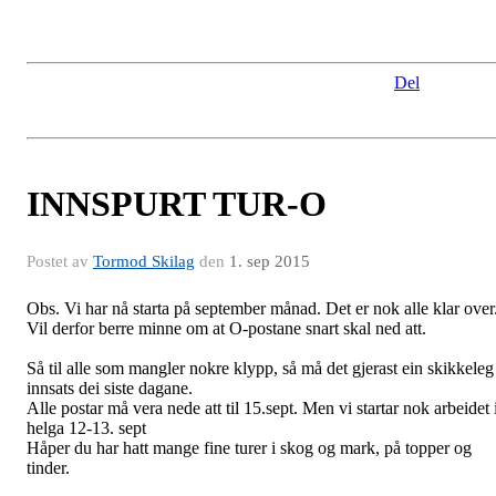
Dei yngste i aksjon i SNUTE- løypa
J11. 1 km. Eline sikra seg 1.plassen