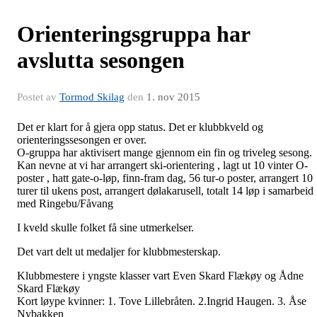
Orienteringsgruppa har
avslutta sesongen
Postet av
Tormod Skilag
den
1. nov 2015
Det er klart for å gjera opp status. Det er klubbkveld og
orienteringssesongen er over.
O-gruppa har aktivisert mange gjennom ein fin og triveleg sesong.
Kan nevne at vi har arrangert ski-orientering , lagt ut 10 vinter O-
poster , hatt gate-o-løp, finn-fram dag, 56 tur-o poster, arrangert 10
turer til ukens post, arrangert dølakarusell, totalt 14 løp i samarbeid
med Ringebu/Fåvang
I kveld skulle folket få sine utmerkelser.
Det vart delt ut medaljer for klubbmesterskap.
Klubbmestere i yngste klasser vart Even Skard Flækøy og Ådne
Skard Flækøy
Kort løype kvinner: 1. Tove Lillebråten. 2.Ingrid Haugen. 3. Åse
Nybakken