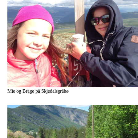
Obs. Vi har nå starta på september månad. Det er nok alle klar over
Vil derfor berre minne om at O-postane snart skal ned att.
Så til alle som mangler nokre klypp, så må det gjerast ein skikkeleg
innsats dei siste dagane.
Alle postar må vera nede att til 15.sept. Men vi startar nok arbeidet 
helga 12-13. sept
Håper du har hatt mange fine turer i skog og mark, på topper og
tinder.
Ønskjer attendemelding på årets tur-O. Var det for lett ?, for
vanskeleg?,
Har du ein yndlingsplass du vil vi skal besøkje til neste år, så si fra.
Treng også tips om kulturminneplasser.
Og bilder frå turane dine står høgt på ønskjelista ( nokre er flinke til
å sende bilder )
Minner også om at ALLE som leverer inn kortet seinast 15 oktober
vil få utdelt diplom/ merke på klubbkveld. Det blir også trekt to
gavekort a kr 500.-. Alle- uansett poengsum- er med på trekninga.
Under nokre bilder fra årets turer: