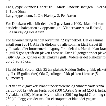
Lang løype kvinner: Under 50: 1. Marie Underdalshaugen. Over 5
1. Tone Slåen
Lang løype menn: 1. Ole Flækøy. 2. Per Aasen
For Dølakarusellen blir det trekt 3 gavekort a 1000.- blant dei som
har deltatt halvparten av oppsatte løp . Vinner vart: Aina Rolstad,
Ole Flækøy og Per Aasen
For tur-orientering var det levert inn 72 klyppekort. Det er samme
antall som i 2014. Alle får diplom, og alle som har klart kravet til
gull-,sølv- eller bronsemerke 1.gong får utdelt det. Har du klart kra
til gull 5 gonger får du plakett i bronse. Etter 10 gonger er det plake
i sølv. Og 15. gonger er det plakett i gull.. Videre er det plaketter fo
20-25-30-35 osv.
I kveld fekk Solvor Eide 25 års plakett. Reidun Solberg fekk plaket
i gull ( 15 gullmerker) Ola Gjerdingen fekk plakett i bronse (5
gullmerker)
Det var trekt gavekort blant tur-orientererne og vinnere vart: Anna
Tarud (500 kr), Østen Fagervold (500 ),Astrid Sjåstad (250 ), Ingri
Nybakken (250), Marcus Myromslien ( 250 ) og Ingrid Grønning (
250 ) I tillegg vart det trekt litt ekstrapremier blant dei yngste.