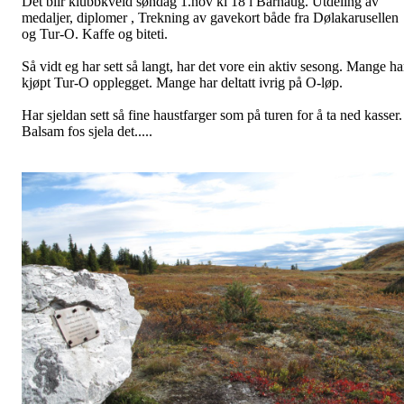
Fra ein fellestur til "Ukens post" . Auretjønn
Haust
Del
O-sesongen er over
Postet av
Tormod Skilag
den
30. sep 2015