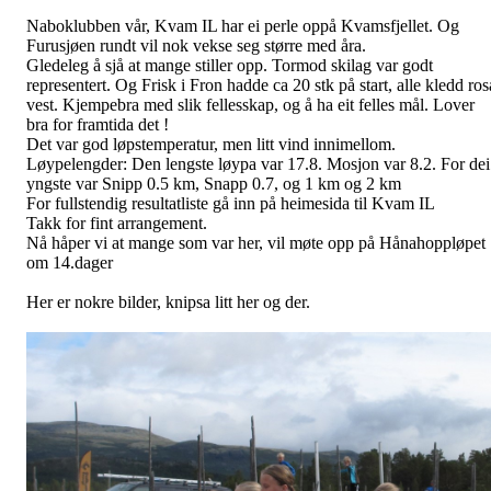
HERRETRIM
Postet av
Tormod Skilag
den
22. sep 2015
Velkommen til herretrim. Oppstart 5.oktober.
Dette er eit opplegg for den som vil behalde spenst , styrke og fart i
kroppen. Og kven vil ikkje det !!
Så da blir vår oppfordring til alle menn , kom deg opp av sofaen og
bli med denne glade gjengen på
trim i Barhaug kvar mandag og torsdag kl 19 - 20.
Så vidt vi har observert er treningen variert. Oppvarming,
sirkeltrening mm
Og avsluttes med ein frisk kamp innebandy.
Påmelding ved frammøte
Bildet er fra des.2014. Klare til kamp
Del