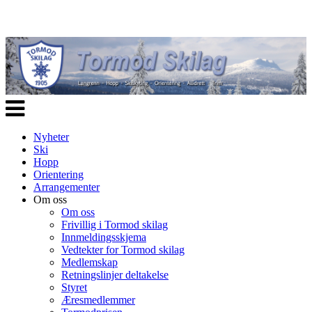
Veksle
navigasjon
Nyheter
Ski
Hopp
Orientering
Arrangementer
Om oss
Om oss
Frivillig i Tormod skilag
Innmeldingsskjema
Vedtekter for Tormod skilag
Medlemskap
Retningslinjer deltakelse
Styret
Æresmedlemmer