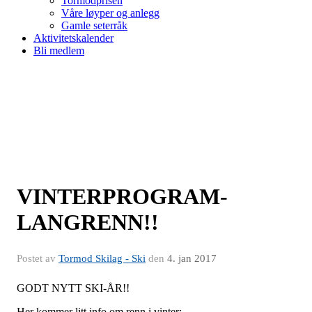
Tormodprisen
Våre løyper og anlegg
Gamle seterråk
Aktivitetskalender
Bli medlem
VINTERPROGRAM-
LANGRENN!!
Postet av
Tormod Skilag - Ski
den
4. jan 2017
GODT NYTT SKI-ÅR!!
Her kommer litt info om renn i vinter;