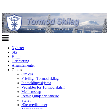
Veksle
navigasjon
Nyheter
Ski
Hopp
Orientering
Arrangementer
Om oss
Om oss
Frivillig i Tormod skilag
Innmeldingsskjema
Vedtekter for Tormod skilag
Medlemskap
Retningslinjer deltakelse
Styret
Æresmedlemmer