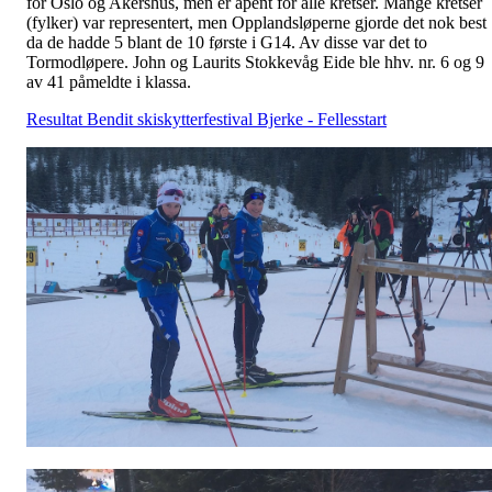
for Oslo og Akershus, men er åpent for alle kretser. Mange kretser
(fylker) var representert, men Opplandsløperne gjorde det nok best
da de hadde 5 blant de 10 første i G14. Av disse var det to
Tormodløpere. John og Laurits Stokkevåg Eide ble hhv. nr. 6 og 9
av 41 påmeldte i klassa.
Resultat Bendit skiskytterfestival Bjerke - Fellesstart