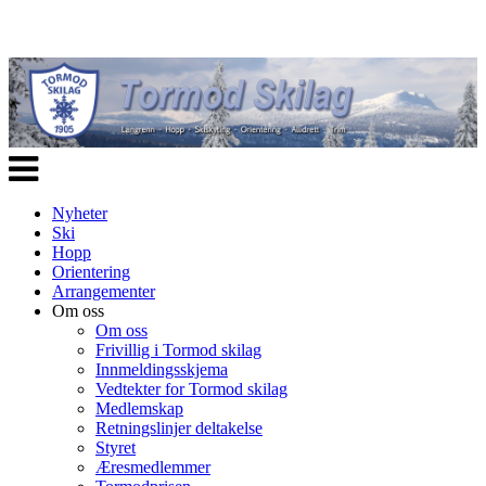
Veksle
navigasjon
Nyheter
Ski
Hopp
Orientering
Arrangementer
Om oss
Om oss
Frivillig i Tormod skilag
Innmeldingsskjema
Vedtekter for Tormod skilag
Medlemskap
Retningslinjer deltakelse
Styret
Æresmedlemmer