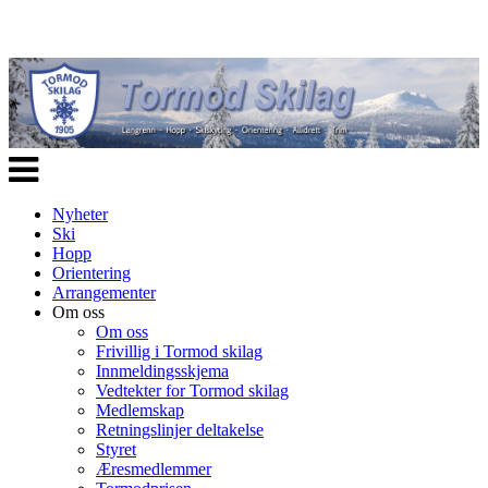
Veksle
navigasjon
Nyheter
Ski
Hopp
Orientering
Arrangementer
Om oss
Om oss
Frivillig i Tormod skilag
Innmeldingsskjema
Vedtekter for Tormod skilag
Medlemskap
Retningslinjer deltakelse
Styret
Æresmedlemmer