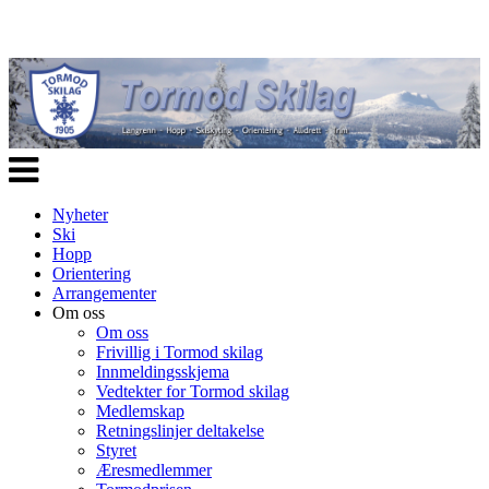
Veksle
navigasjon
Nyheter
Ski
Hopp
Orientering
Arrangementer
Om oss
Om oss
Frivillig i Tormod skilag
Innmeldingsskjema
Vedtekter for Tormod skilag
Medlemskap
Retningslinjer deltakelse
Styret
Æresmedlemmer