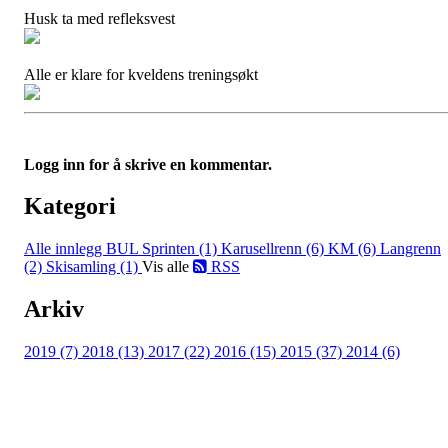
Husk ta med refleksvest
Alle er klare for kveldens treningsøkt
Logg inn for å skrive en kommentar.
Kategori
Alle innlegg
BUL Sprinten (1)
Karusellrenn (6)
KM (6)
Langrenn
(2)
Skisamling (1)
Vis alle
RSS
Arkiv
2019 (7)
2018 (13)
2017 (22)
2016 (15)
2015 (37)
2014 (6)