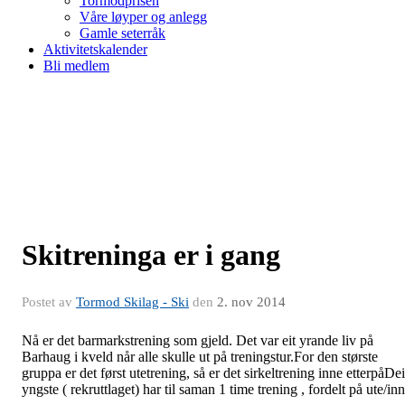
Tormodprisen
Våre løyper og anlegg
Gamle seterråk
Aktivitetskalender
Bli medlem
Skitreninga er i gang
Postet av
Tormod Skilag - Ski
den
2. nov 2014
Nå er det barmarkstrening som gjeld. Det var eit yrande liv på
Barhaug i kveld når alle skulle ut på treningstur.For den største
gruppa er det først utetrening, så er det sirkeltrening inne etterpåDei
yngste ( rekruttlaget) har til saman 1 time trening , fordelt på ute/in